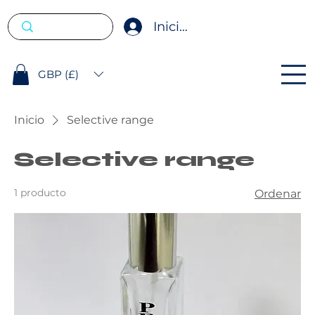
Iniciar sesión
GBP (£)
Inicio
Selective range
Selective range
1 producto
Ordenar