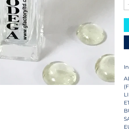
I
A
(
L
E
B
S
E