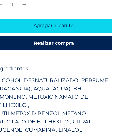
Agregar al carrito
Realizar compra
ngredientes
LCOHOL DESNATURALIZADO, PERFUME
FRAGANCIA), AQUA (AGUA),
BHT,
IMONENO,
METOXICINAMATO DE
TILHEXILO
,
UTILMETOXIDIBENZOILMETANO
,
ALICILATO DE ETILHEXILO
,
CITRAL,
UGENOL, CUMARINA, LINALOL