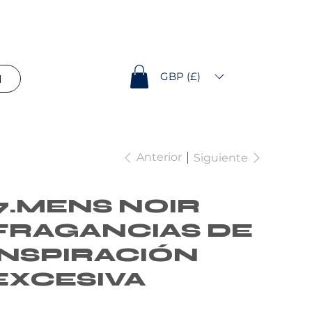
GBP (£)
d
Anterior
Siguiente
7.MENS NOIR
FRAGANCIAS DE
INSPIRACIÓN
EXCESIVA
io