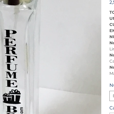
2
T
U
C
E
N
No
Li
No
Ca
N
Ma
N
C