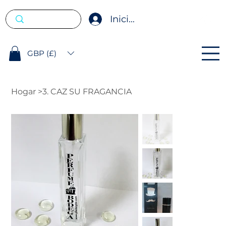
Iniciar sesión
GBP (£)
Hogar
>
3. CAZ SU FRAGANCIA