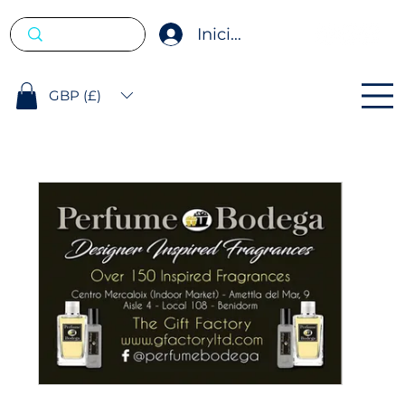
Iniciar sesión
GBP (£)